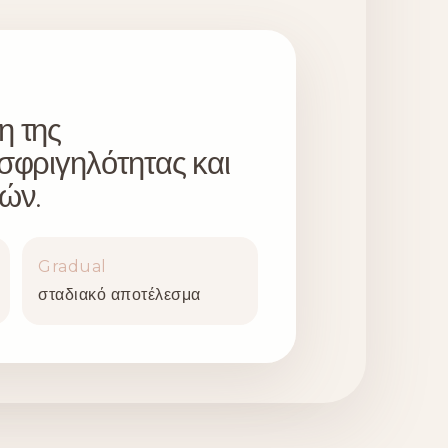
η της
 σφριγηλότητας και
τών.
Gradual
σταδιακό αποτέλεσμα