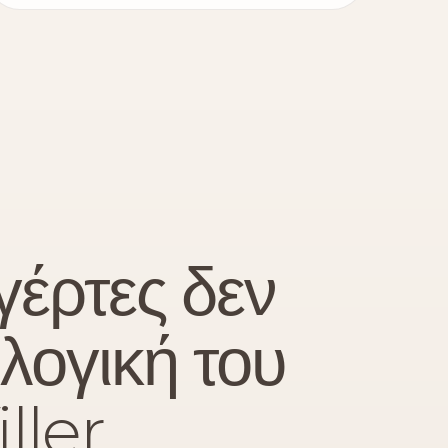
γέρτες δεν
 λογική του
ller.