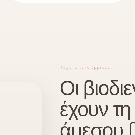
Regenerative approach
Οι βιοδιε
έχουν τη
άμεσου fi