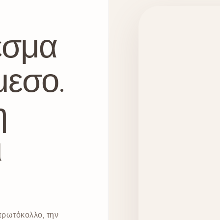
εσμα
μεσο.
η
ι
 πρωτόκολλο, την