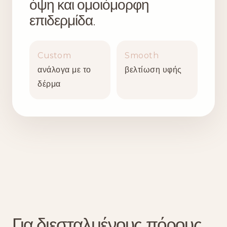
όψη και ομοιόμορφη
επιδερμίδα.
Custom
Smooth
ανάλογα με το
βελτίωση υφής
δέρμα
Για διεσταλμένους πόρους,