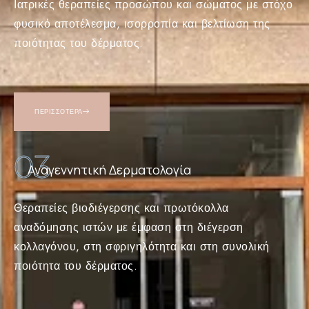
Ιατρικές θεραπείες προσώπου και σώματος με στόχο
φυσικό αποτέλεσμα, ισορροπία και βελτίωση της
ποιότητας του δέρματος.
ΠΕΡΙΣΣΟΤΕΡΑ
03
Αναγεννητική Δερματολογία
Θεραπείες βιοδιέγερσης και πρωτόκολλα
αναδόμησης ιστών με έμφαση στη διέγερση
κολλαγόνου, στη σφριγηλότητα και στη συνολική
ποιότητα του δέρματος.