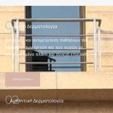
01
Κλινική Δερματολογία
Διάγνωση και αντιμετώπιση παθήσεων του
δέρματος, των τριχών και των νυχιών με
εξατομικευμένο πλάνο και συνεχή επανεκτίμηση.
ΠΕΡΙΣΣΟΤΕΡΑ
02
Αισθητική Δερματολογία