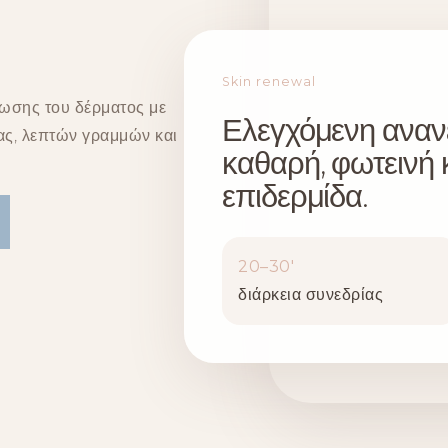
Skin renewal
έωσης του δέρματος με
Ελεγχόμενη αναν
ας, λεπτών γραμμών και
καθαρή, φωτεινή 
επιδερμίδα.
20–30′
διάρκεια συνεδρίας