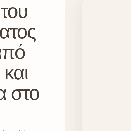
 του
ατος
από
 και
α στο