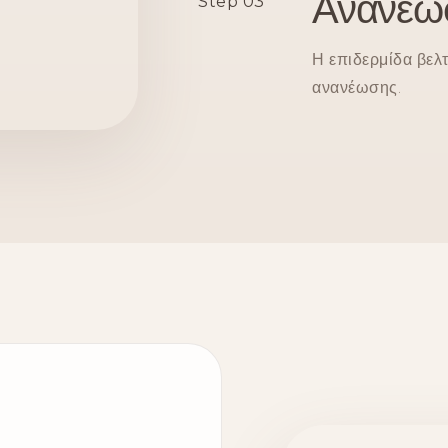
Ανανέω
Step 03
Η επιδερμίδα βελ
ανανέωσης.