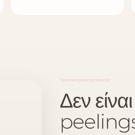
Tailored peel protocol
Δεν είναι
peelings