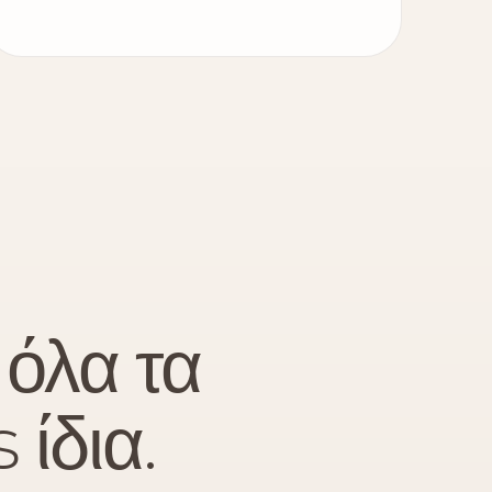
 όλα τα
 ίδια.