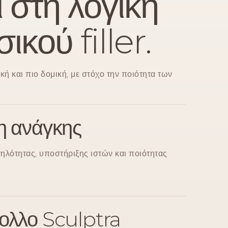
ι στη λογική
ικού filler.
ική και πιο δομική, με στόχο την ποιότητα των
η ανάγκης
ηλότητας, υποστήριξης ιστών και ποιότητας
ολλο Sculptra