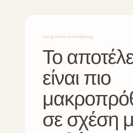
Long-term remodeling
Το αποτέλ
είναι πιο
μακροπρό
σε σχέση 