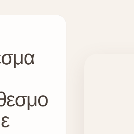
εσμα
θεσμο
με