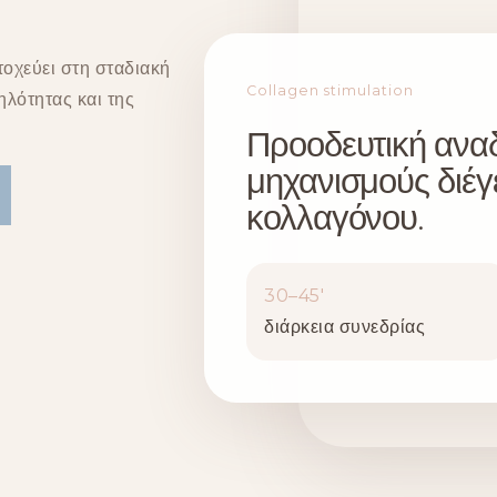
τοχεύει στη σταδιακή
Collagen stimulation
ηλότητας και της
Προοδευτική ανα
μηχανισμούς διέ
κολλαγόνου.
30–45′
διάρκεια συνεδρίας