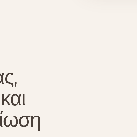
ς,
και
οίωση